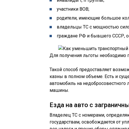
инвалиды I, II группы;
участники ВОВ;
родители, имеющие большое кол
владельцы ТС с мощностью силово
граждане РФ и бывшего СССР, о
Для получения льготы необходимо 
Такой способ предоставляет возмо
казны в полном объеме. Есть и сущ
автомобиль на недобросовестного л
машины.
Езда на авто с загранич
Владелец ТС с номерами, определя
государствам, освобождается от упл
все налоги и прочие сборы оплачива