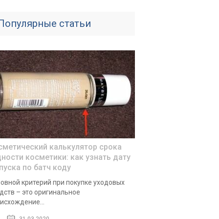
Популярные статьи
сметический калькулятор срока
дности косметики: как узнать дату
пуска по батч коду
овной критерий при покупке уходовых
дств – это оригинальное
исхождение...