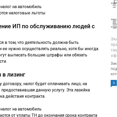
тся налоговые льготы
ние ИП по обслуживанию людей с
Эк
ся в том, что деятельность должна быть
пр
 ее нужно осуществлять реально, хотя бы иногда.
та
огут выписать большие штрафы или обязать
оф
сти.
Зак
под
 в лизинг
кот
0
 договору, налог будет оплачивать лицо, на
 предоставившая данную услугу. Эта лазейка
ка действия контракта.
тся от уплаты ТН до окончания срока контракта