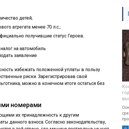
ичество детей;
го агрегата менее 70 л.с.;
фициально получившие статус Героев.
подать заявление
жность избежать положенной уплаты в пользу
ественные риски. Зарегистрировав свой
ьготника, можно в конечном итоге остаться без
Ко
го
вы
ными номерами
Осн
сре
ющими их принадлежность к другим
про
аты данного взноса. Согласно законодательству,
ются в той стране, где машина поставлена на учет.
0