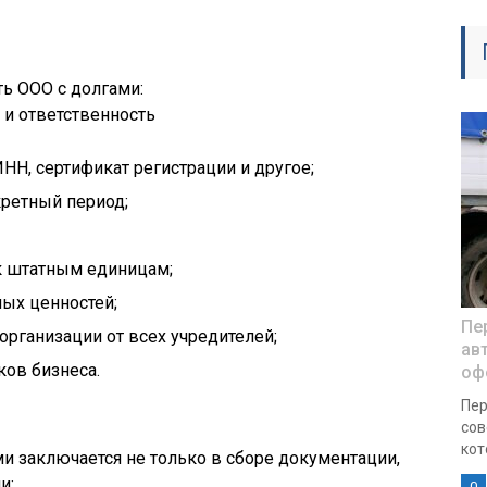
НН, сертификат регистрации и другое;
кретный период;
 к штатным единицам;
ых ценностей;
Пе
организации от всех учредителей;
ав
ов бизнеса.
оф
Пер
сов
кот
и заключается не только в сборе документации,
и:
0