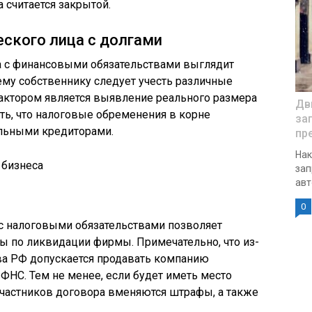
 считается закрытой.
ского лица с долгами
са с финансовыми обязательствами выглядит
му собственнику следует учесть различные
актором является выявление реального размера
Дв
ть, что налоговые обременения в корне
за
альными кредиторами.
пр
Нак
 бизнеса
зап
авт
й
0
 с налоговыми обязательствами позволяет
 по ликвидации фирмы. Примечательно, что из-
ва РФ допускается продавать компанию
НС. Тем не менее, если будет иметь место
участников договора вменяются штрафы, а также