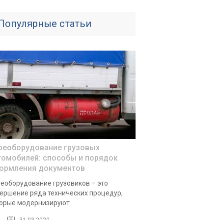
Популярные статьи
реоборудование грузовых
томобилей: способы и порядок
ормления документов
еоборудование грузовиков – это
ершение ряда технических процедур,
орые модернизируют...