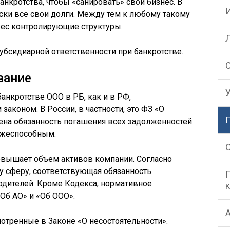
нкротства, чтобы «санировать» свой бизнес. В
ски все свои долги. Между тем к любому такому
ес контролирующие структуры.
убсидиарной ответственности при банкротстве.
вание
анкротстве ООО в РБ, как и в РФ,
аконом. В России, в частности, это ФЗ «О
лена обязанность погашения всех задолженностей
ежеспособным.
евышает объем активов компании. Согласно
у сферу, соответствующая обязанность
водителей. Кроме Кодекса, нормативное
Об АО» и «Об ООО».
мотренные в Законе «О несостоятельности».