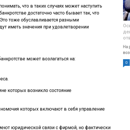
онимать, что в таких случаях может наступить
банкротстве достаточно часто бывает так, что
 Это тоже обуславливается разными
Ос
удут иметь значения при удовлетворении
де
от
На 
воз
банкротстве может возлагаться на:
0
еса.
ине которых возникло состояние
лномочия которых включают в себя управление
меют юридической связи с фирмой, но фактически