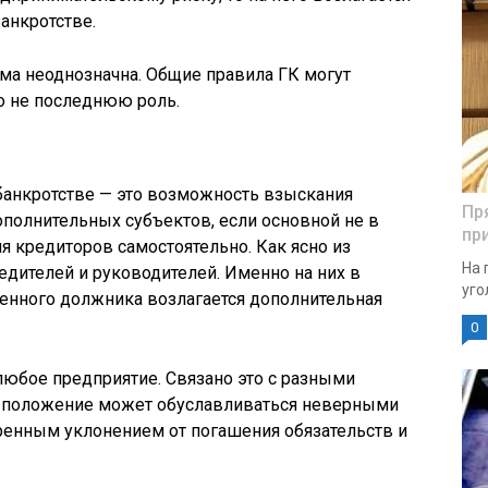
анкротстве.
ьма неоднозначна. Общие правила ГК могут
о не последнюю роль.
банкротстве — это возможность взыскания
Пр
полнительных субъектов, если основной не в
пр
я кредиторов самостоятельно. Как ясно из
На 
едителей и руководителей. Именно на них в
уго
енного должника возлагается дополнительная
0
юбое предприятие. Связано это с разными
ое положение может обуславливаться неверными
енным уклонением от погашения обязательств и