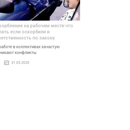
корбление на рабочем месте:что
лать если оскорбили и
ветственность по закону
работе в коллективах зачастую
никают конфликты.
31.03.2020