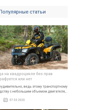
Популярные статьи
да на квадроцикле без прав
рафуется или нет
еудивительно, ведь этому транспортному
дству с небольшим объемом двигателя,...
07.03.2020