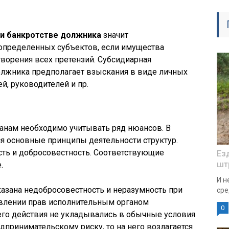
ри банкротстве должника
значит
 определенных субъектов, если имущества
ворения всех претензий. Субсидиарная
олжника предполагает взыскания в виде личных
й, руководителей и пр.
анам необходимо учитывать ряд нюансов. В
я основные принципы деятельности структур.
ость и добросовестность. Соответствующие
Ез
шт
.
И н
оказана недобросовестность и неразумность при
сре
твлении прав исполнительным органом
0
 его действия не укладывались в обычные условия
дпринимательскому риску, то на него возлагается