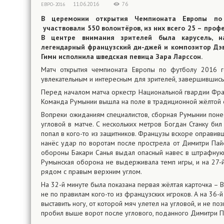
11.06.2016
76
ЕВРО-2016
В церемонии открытия Чемпионата Европы п
участвовали 550 волонтёров, из них всего 25 – про
В центре внимания зрителей была карусель, н
легендарный французский ди-джей и композитор Дэви
Гимн исполнила шведская певица Зара Ларссон.
Матч открытия чемпионата Европы по футболу 2016 г
увлекательным и интересным для зрителей, завершившись
Перед началом матча оркестр Национальной гвардии Фра
Команда Румынии вышла на поле в традиционной жёлтой 
Вопреки ожиданиям специалистов, сборная Румынии понес
угловой в матче. С нескольких метров Богдан Станку бил
попал в кого-то из защитников. Французы вскоре оправивш
нанёс удар по воротам после прострела от Димитри Пай
обороны Бакари Санья выдал опасный навес в штрафную п
Румынская оборона не выдерживала темп игры, и на 27-
рядом с правым верхним углом.
На 32-й минуте была показана первая жёлтая карточка –
не по правилам кого-то из французских игроков. А на 36-
выставить ногу, от которой мяч улетел на угловой, и не 
пробил выше ворот после углового, поданного Димитри П