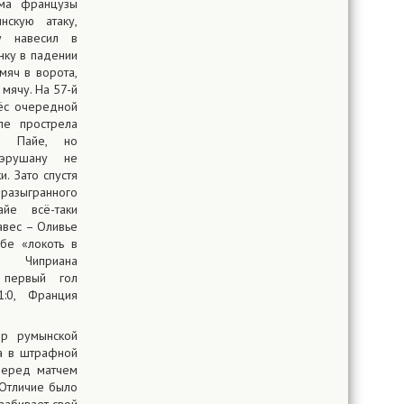
йма французы
нскую атаку,
у навесил в
нку в падении
мяч в ворота,
 мячу. На 57-й
ёс очередной
ле прострела
ри Пайе, но
тэрушану не
. Зато спустя
 разыгранного
йе всё-таки
авес – Оливье
бе «локоть в
л Чиприана
 первый гол
1:0, Франция
ер румынской
а в штрафной
Перед матчем
 Отличие было