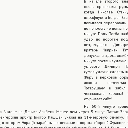
В начале второго та
опять прозевали румы
когда Николае Станч
штрафную, и Богдан Ста
попытался переправить 
но попросту не попал по
минуте Поль Погба нан
удар по воротам пос
вездесущего Димит
вратарь Чиприан Тэ
допускал и здесь ошибки
минуту после неудачно
углового Димитри Па
сумел удачно сделать н
Жиру в верховой борь
локоть» переигра
Тэтэрушану и забил
чемпионата Европы! 
открывает счёт!
На 60-й минуте трен
а Андоне на Дениса Алибека. Менее чем через 5 минут Патрис Эвр
венгерский арбитр Виктор Кашшаи указал на 11-метровую отметку. 
, в котором Эвра (!) зарабатывал пенальти в ворота сборной Франции.