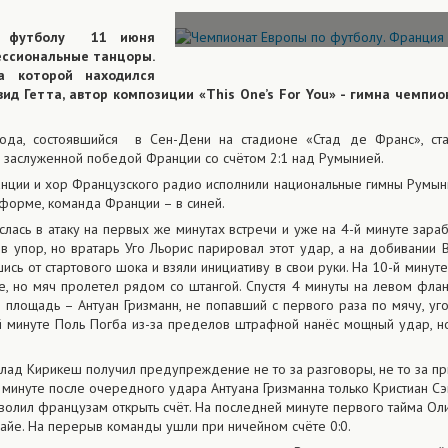
о футболу 11 июня
фессиональные танцоры.
а которой находился
д Гетта, автор композиции «This One’s For You» - гимна чемпио
ода, состоявшийся в Сен-Дени на стадионе «Стад де Франс», ста
 заслуженной победой Франции со счётом 2:1 над Румынией.
нции и хор Французского радио исполнили национальные гимны Румын
форме, команда Франции – в синей.
лась в атаку на первых же минутах встречи и уже на 4-й минуте зара
 в упор, но вратарь Уго Льорис парировал этот удар, а на добивании
ись от стартового шока и взяли инициативу в свои руки. На 10-й минут
е, но мяч пролетел рядом со штангой. Спустя 4 минуты на левом фла
лощадь – Антуан Гризманн, не попавший с первого раза по мячу, уго
й минуте Поль Погба из-за пределов штрафной нанёс мощный удар, 
 Влад Кирикеш получил предупреждение не то за разговоры, не то за 
й минуте после очередного удара Антуана Гризманна только Кристиан С
позволил французам открыть счёт. На последней минуте первого тайма О
айе. На перерыв команды ушли при ничейном счёте 0:0.