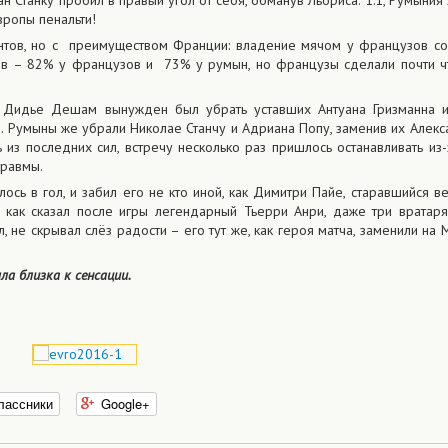
дан Станку пробил в правый угол от себя, обманув Льориса. 1:1, Румыния
вропы пенальти!
нтов, но с преимуществом Франции: владение мячом у французов со
ов – 82% у французов и 73% у румын, но французы сделали почти ч
Дидье Дешам вынужден был убрать уставших Антуана Гризманна и
. Румыны же убрали Николае Станчу и Адриана Попу, заменив их Алекс
 из последних сил, встречу несколько раз пришлось останавливать из
травмы.
сь в гол, и забил его не кто иной, как Димитри Пайе, старавшийся вес
 как сказал после игры легендарный Тьерри Анри, даже три вратар
, не скрывал слёз радости – его тут же, как героя матча, заменили на 
ла близка к сенсации.
лассники
Google+