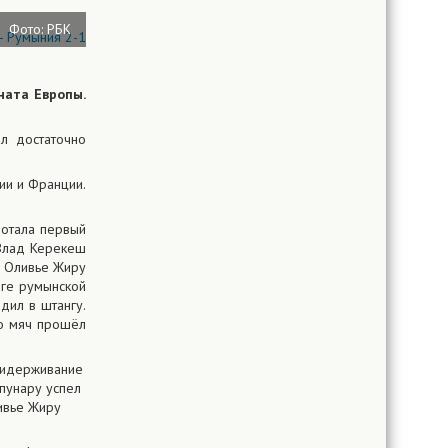
Фото: РБК
ната Европы.
л достаточно
ии и Франции.
ботала первый
 Влад Керекеш
е Оливье Жиру
нге румынской
дил в штангу.
но мяч прошёл
придерживание
эпунару успел
ливье Жиру