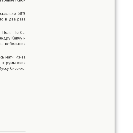
 забивает свой
ставляло 58%
то в два раза
 Поля Погба,
андру Кипчу и
-за небольших
ь матч. Из-за
я в румынских
Муссу Сисокко,