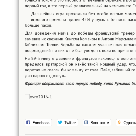
только в том, что Уго Льорис этот пенальти отражал, а Бог
первый гол, и это первый реализованный на чемпионате Е
Дальнейшая игра проходила без особо острых моме
игрового времени против 42% у румын. Точность пас
больше пасов.
Для доведения матча до победы французский тренер 
заменив их свежими Кингсли Команом и Антони Марсьялем
Габриэлом Торже. Борьба на каждом участке поля велась
повреждений, но никто не был уведён с поля по причине 
На 89-й минуте давление французов наконец-то воплотило
пределов вратарской он нанёс такой мощный удар, что,
воротах не спасли бы команду от гола. Пайе, забивший гол
дав парню отдохнуть.
Франция одерживает свою первую победу, хотя Румыния бы
Facebook
Twitter
Вконтакте
Однок