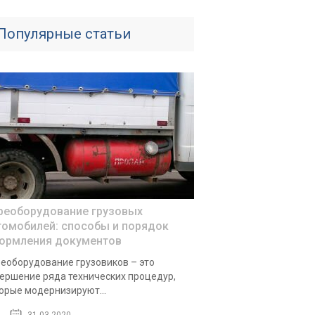
Популярные статьи
реоборудование грузовых
томобилей: способы и порядок
ормления документов
еоборудование грузовиков – это
ершение ряда технических процедур,
орые модернизируют...