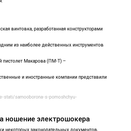
я.
ская винтовка, разработанная конструкторами
 одним из наиболее действенных инструментов
 пистолет Макарова (ПМ-Т) –
…
ственные и иностранные компании представили
nye-stati/samooborona-s-pomoshchyu-
на ношение электрошокера
вки некоторых законодательных документов,