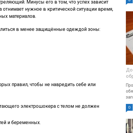
реляющий. Минусы его в том, что успех зависит
ка отнимает нужное в критической ситуации время,
ных материалов.
елиться в менее защищённые одеждой зоны:
До
об
рых правил, чтобы не навредить себе или
Про
обя
зап
тающего электрошокера с телом не должен
0
тей и беременных.