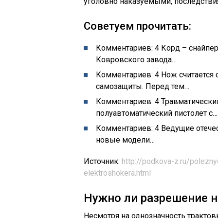
уголовно наказуемыми, последстви
Советуем прочитать:
Комментариев: 4 Корд – снайпер
Ковровского завода…
Комментариев: 4 Нож считается
самозащиты. Перед тем…
Комментариев: 4 Травматический
полуавтоматический пистолет с
Комментариев: 4 Ведущие отече
новые модели…
Источник:
http://podkova-z.ru/polez
elektroshokera.html
Нужно ли разрешение 
Несмотря на однозначность тракто