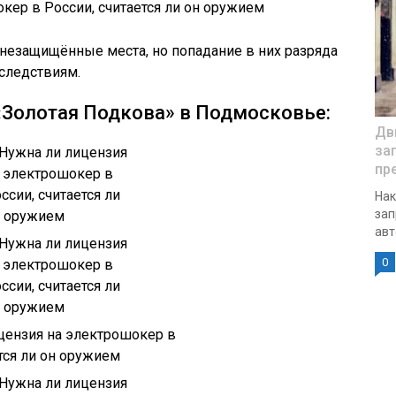
незащищённые места, но попадание в них разряда
следствиям.
«Золотая Подкова» в Подмосковье:
Дв
за
пр
Нак
зап
авт
0