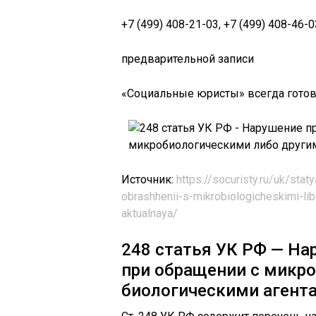
+7 (499) 408-21-03, +7 (499) 408-46
предварительной записи
«Социальные юристы» всегда готов
Источник:
https://socuristy.ru/uk/stat
obrashhenii-s-mikrobiologicheskimi-lib
aktualnaya/
248 статья УК РФ — На
при обращении с микр
биологическими агент