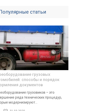
Популярные статьи
реоборудование грузовых
томобилей: способы и порядок
ормления документов
еоборудование грузовиков – это
ершение ряда технических процедур,
орые модернизируют...