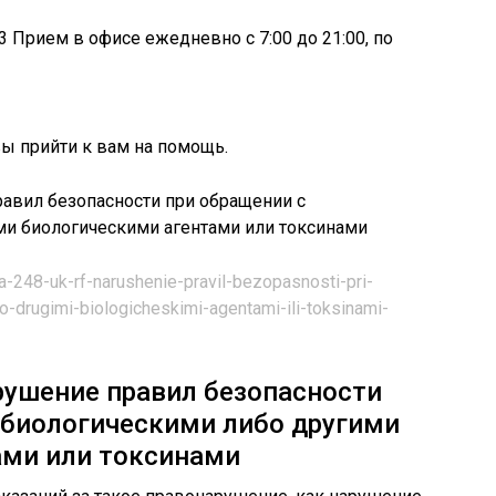
-03 Прием в офисе ежедневно с 7:00 до 21:00, по
ы прийти к вам на помощь.
ya-248-uk-rf-narushenie-pravil-bezopasnosti-pri-
o-drugimi-biologicheskimi-agentami-ili-toksinami-
рушение правил безопасности
обиологическими либо другими
ами или токсинами