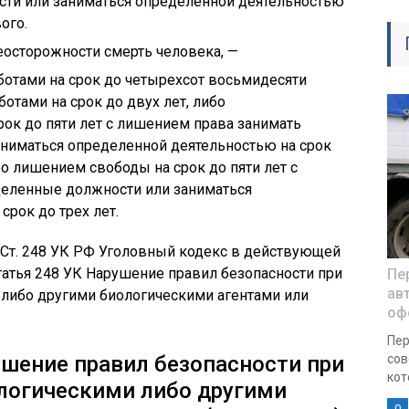
ти или заниматься определенной деятельностью
ого.
неосторожности смерть человека, —
ботами на срок до четырехсот восьмидесяти
отами на срок до двух лет, либо
ок до пяти лет с лишением права занимать
ниматься определенной деятельностью на срок
ибо лишением свободы на срок до пяти лет с
еленные должности или заниматься
срок до трех лет.
. Ст. 248 УК РФ Уголовный кодекс в действующей
татья 248 УК Нарушение правил безопасности при
Пе
ав
либо другими биологическими агентами или
оф
Пер
ушение правил безопасности при
сов
кот
логическими либо другими
0