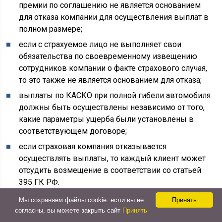
премии по соглашению не является основанием
для отказа компании для осуществления выплат в
полном размере;
если с страхуемое лицо не выполняет свои
обязательства по своевременному извещению
сотрудников компании о факте страхового случая,
то это также не является основанием для отказа;
выплаты по КАСКО при полной гибели автомобиля
должны быть осуществлены независимо от того,
какие параметры ущерба были установлены в
соответствующем договоре;
если страховая компания отказывается
осуществлять выплаты, то каждый клиент может
отсудить возмещение в соответствии со статьей
395 ГК РФ.
Мы сохраняем файлы cookie: если вы не
Принять
Стоит отметить, что страховые компании могут
согласны, вы можете закрыть сайт
Принять
отказать в выплатах на законных основаниях только в