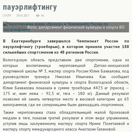
пауэрлифтингу
СПОРТ
29.03.2017
46
Фото: департамент физической культуры и спорта ВО
В Екатеринбурге завершился Чемпионат России по
пауэрлифтингу (троеборью), в котором приняли участие 188
сильнейших спортсменов из 48 регионов России.
Вологодскую область представили две спортсменки, одна из
которых воспитанница череповецкой Детско-юношеской
спортивной школы № 3, мастер спорта России Юлия Бахвалова, под
руководством тренера Николая Ильичева. Как сообщает
департамент физической культуры и спорта Вологодской области,
Юлия Бахвалова показала в сумме троеборья 447,5 кг (присед –
175 кг, жим лежа – 92,5 кг, тяга – 180 кг). Данный результат
позволил ей занять четвертое место в весовой категории до 63
килограммов, где ее соперницами были двенадцать спортсменок.
Также череповчанка стала обладательницей малой бронзовой
медали в тяге, показав третий результат в этом виде упражнения,
уступив лишь заслуженному мастеру спорта Ирине Полетаевой и
мастеру спорту международного класса Анастасии Галановой.