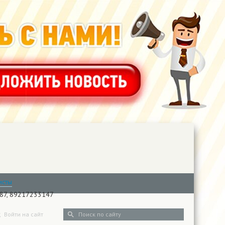
исты
-87, 89217233147
Войти на сайт