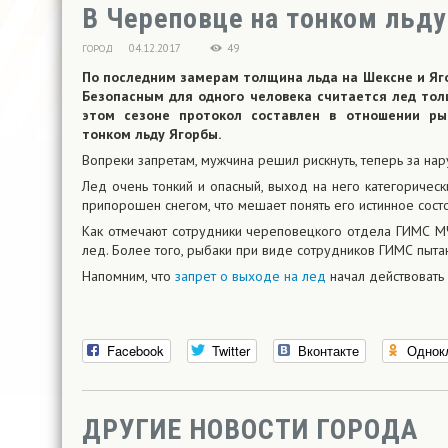
В Череповце на тонком льд
04.12.2017
49
ГОРОД
По последним замерам толщина льда на Шексне и Яго
Безопасным для одного человека считается лед тол
этом сезоне протокол составлен в отношении ры
тонком льду Ягорбы.
Вопреки запретам, мужчина решил рискнуть, теперь за на
Лед очень тонкий и опасный, выход на него категориче
припорошен снегом, что мешает понять его истинное сост
Как отмечают сотрудники череповецкого отдела ГИМС МЧС
лед. Более того, рыбаки при виде сотрудников ГИМС пыта
Напомним, что
запрет о выходе на лед
начал действовать 
Facebook
Twitter
Вконтакте
Однок
ДРУГИЕ НОВОСТИ ГОРОДА