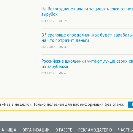
На Вологодчине начали защищать елки от не
вырубок
07.12.2017
28
В Череповце определили, как будет зарабаты
на что потратит деньги
06.12.2017
49
Российские школьники читают лучше своих с
из зарубежья
07.12.2017
4
ы «Раз в неделю».
Только полезная для вас информация без спама.
АФИША
ОРГАНИЗАЦИИ
О ГАЗЕТЕ
РЕКЛАМОДАТЕЛЮ
ЧАСТНЫ