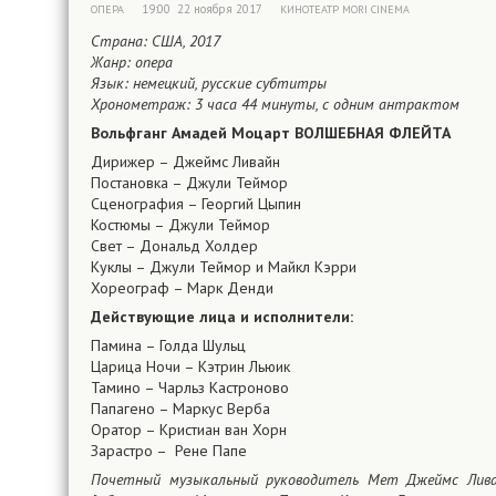
19:00 22 ноября 2017
ОПЕРА
КИНОТЕАТР MORI CINEMA
Страна: США, 2017
Жанр: опера
Язык: немецкий, русские субтитры
Хронометраж: 3 часа 44 минуты, с одним антрактом
Вольфганг Амадей Моцарт ВОЛШЕБНАЯ ФЛЕЙТА
Дирижер – Джеймс Ливайн
Постановка – Джули Теймор
Сценография – Георгий Цыпин
Костюмы – Джули Теймор
Свет – Дональд Холдер
Куклы – Джули Теймор и Майкл Кэрри
Хореограф – Марк Денди
Действующие лица и исполнители:
Памина – Голда Шульц
Царица Ночи – Кэтрин Льюик
Тамино – Чарльз Кастроново
Папагено – Маркус Вербa
Оратор – Кристиан ван Хорн
Зарастро – Рене Папе
Почетный музыкальный руководитель Мет Джеймс Ливай