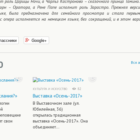
 роль Царицы Ночи, а Чарльз Кастроново – сказочного принца Тамино.
орн – Оратора, а Рене Папе исполнит роль Зарастро. Прежняя верс
ыке, была предназначена для семейного просмотра и стала первым
ас опера исполняется на немецком языке, без сокращений, и в этом вар
лассники
Google+
О
Вся 
82
КУЛЬТУРА И ИСКУССТВО
слания?»
Выставка «Осень-2017»
логии
В Выставочном зале (ул.
ой
Юбилейная, 36)
реповецкие
открылась традиционная
т свои
выставка «Осень-2017». Она
объединяет...