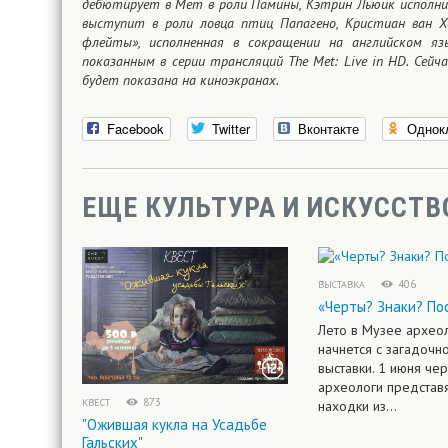
дебютирует в Мет в роли Памины, Кэтрин Льюик исполнит
выступит в роли ловца птиц Папагено, Кристиан ван Х
флейты», исполненная в сокращении на английском яз
показанным в серии трансляций The Met: Live in HD. Сейч
будет показана на киноэкранах.
Facebook
Twitter
Вконтакте
Однок
ЕЩЕ КУЛЬТУРА И ИСКУССТВ
406
ВЫСТАВКА
«Черты? Знаки? По
Лето в Музее архео
начнется с загадочн
выставки. 1 июня че
археологи представя
873
КВЕСТ
находки из...
"Ожившая кукла на Усадьбе
Гальских"