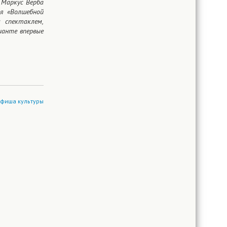
 Маркус Верба
ия «Волшебной
 спектаклем,
ианте впервые
афиша культуры