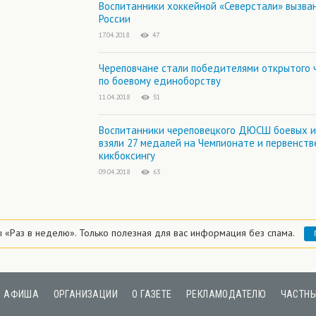
Воспитанники хоккейной «Северстали» вызва
России
17.04.2018
47
Череповчане стали победителями открытого 
по боевому единоборству
11.04.2018
51
Воспитанники череповецкого ДЮСШ боевых и
взяли 27 медалей на Чемпионате и первенств
кикбоксингу
09.04.2018
63
ы «Раз в неделю».
Только полезная для вас информация без спама.
АФИША
ОРГАНИЗАЦИИ
О ГАЗЕТЕ
РЕКЛАМОДАТЕЛЮ
ЧАСТНЫ