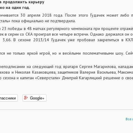
а продолжить карьеру
о на один год.
нчивается 30 апреля 2018 года. После этого Гудачек может либо 
рсталь» пока официально не подтвердила.
л 23 победы в 48 матчах регулярного чемпионата при проценте отраж
к в серии со СКА проиграл все четыре встречи. Однако держался он о
3,66. В сезоне 2013/14 Гудачек уже пробовал закрепиться в КХЛ,
ся не только яркой игрой, но и весёлыми послематчевыми шоу. Се
реподписании на следующий год вратаря Сергея Магарилова, напада
хова и Николая Казаковцева, защитников Валерия Васильева, Максим
 сезона и капитан «Северстали» Дмитрий Кагарлицкий решение о св
лассники
Google+
Все 