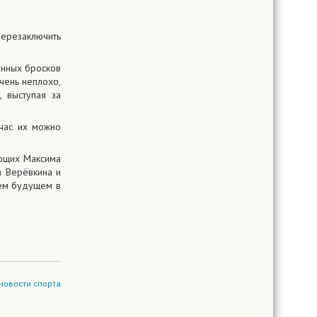
перезаключить
ённых бросков
чень неплохо,
 выступая за
йчас их можно
ющих Максима
а Верёвкина и
оем будущем в
новости спорта