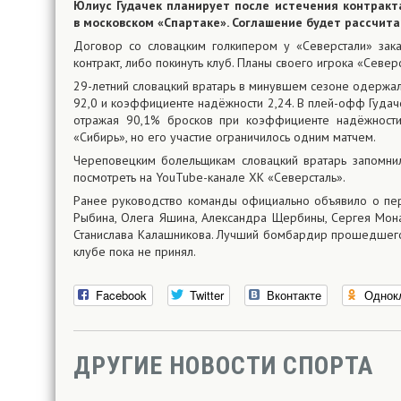
Юлиус Гудачек планирует после истечения контракт
в московском «Спартаке». Соглашение будет рассчитан
Договор со словацким голкипером у «Северстали» зака
контракт, либо покинуть клуб. Планы своего игрока «Севе
29-летний словацкий вратарь в минувшем сезоне одержа
92,0 и коэффициенте надёжности 2,24. В плей-офф Гудаче
отражая 90,1% бросков при коэффициенте надёжности 
«Сибирь», но его участие ограничилось одним матчем.
Череповецким болельщикам словацкий вратарь запомнил
посмотреть на YouTube-канале ХК «Северсталь».
Ранее руководство команды официально объявило о пе
Рыбина, Олега Яшина, Александра Щербины, Сергея Мона
Станислава Калашникова. Лучший бомбардир прошедшего
клубе пока не принял.
Facebook
Twitter
Вконтакте
Однок
ДРУГИЕ НОВОСТИ СПОРТА