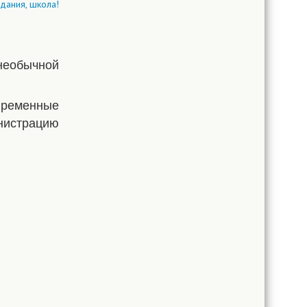
 необычной
временные
нистрацию