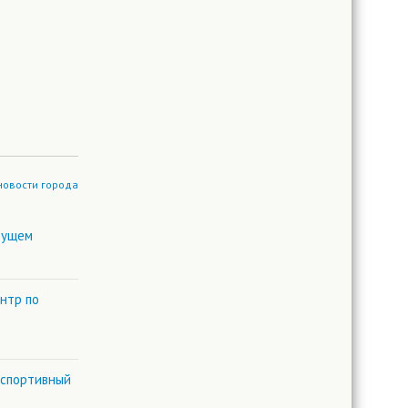
новости города
дущем
нтр по
 спортивный