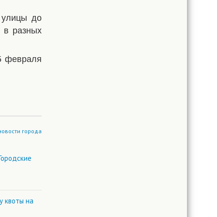
 улицы до
 в разных
25 февраля
новости города
«Городские
у квоты на