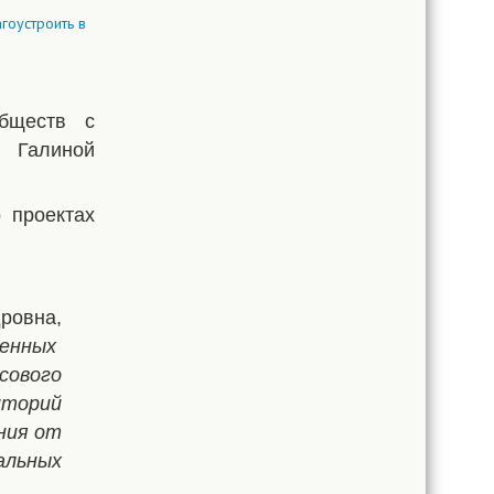
обществ с
 Галиной
 проектах
ровна,
венных
сового
иторий
ния от
альных