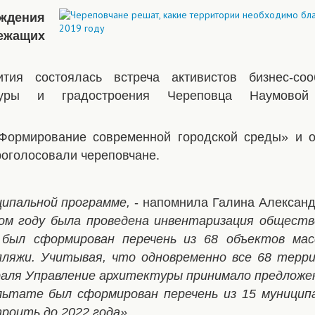
уждения
жащих
тия состоялась встреча активистов бизнес-со
ктуры и градостроения Череповца Наумовой
Формирование современной городской среды» и о
роголосовали череповчане.
ципальной программе,
- напомнила Галина Александ
ом году была проведена инвентаризация общест
был сформирован перечень
из 68 объектов мас
пляжи.
Учитывая, что одновременно все 68 терр
враля Управление архитектуры принимало предложе
ультате был сформирован перечень из 15 муницип
роить до 2022 года».