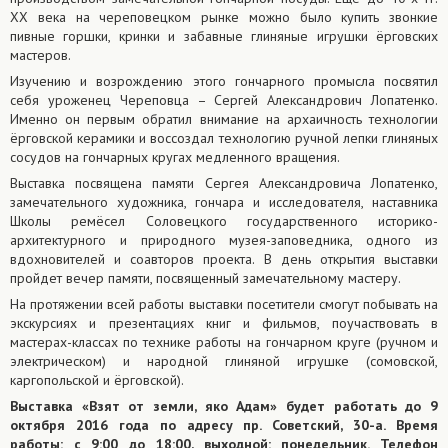
ХХ века на череповецком рынке можно было купить звонкие
пивные горшки, кринки и забавные глиняные игрушки ёрговских
мастеров.
Изучению и возрождению этого гончарного промысла посвятил
себя уроженец Череповца – Сергей Александрович Лопатенко.
Именно он первым обратил внимание на архаичность технологии
ёрговской керамики и воссоздал технологию ручной лепки глиняных
сосудов на гончарных кругах медленного вращения.
Выставка посвящена памяти Сергея Александровича Лопатенко,
замечательного художника, гончара и исследователя, наставника
Школы ремёсел Соловецкого государственного историко-
архитектурного и природного музея-заповедника, одного из
вдохновителей и соавторов проекта. В день открытия выставки
пройдет вечер памяти, посвященный замечательному мастеру.
На протяжении всей работы выставки посетители смогут побывать на
экскурсиях и презентациях книг и фильмов, поучаствовать в
мастерах-классах по технике работы на гончарном круге (ручном и
электрическом) и народной глиняной игрушке (сомовской,
каргопольской и ёрговской).
Выставка «Взят от земли, яко Адам» будет работать до 9
октября 2016 года по адресу пр. Советский, 30-а. Время
работы: с 9:00 до 18:00, выходной: понедельник. Телефон