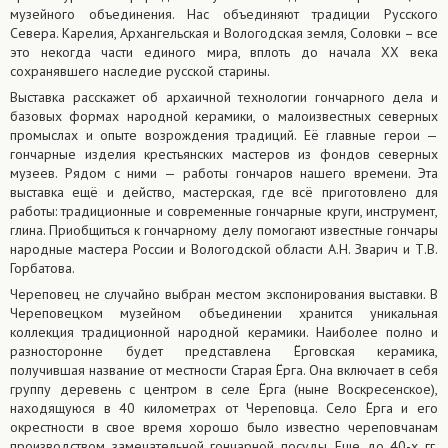
музейного объединения. Нас объединяют традиции Русского
Севера. Карелия, Архангельская и Вологодская земля, Соловки – все
это некогда части единого мира, вплоть до начала XX века
сохранявшего наследие русской старины.
Выставка расскажет об архаичной технологии гончарного дела и
базовых формах народной керамики, о малоизвестных северных
промыслах и опыте возрождения традиций. Её главные герои —
гончарные изделия крестьянских мастеров из фондов северных
музеев. Рядом с ними — работы гончаров нашего времени. Эта
выставка ещё и действо, мастерская, где всё приготовлено для
работы: традиционные и современные гончарные круги, инструмент,
глина. Приобщиться к гончарному делу помогают известные гончары
народные мастера России и Вологодской области А.Н. Зварич и Т.В.
Горбатова.
Череповец не случайно выбран местом экспонирования выставки. В
Череповецком музейном объединении хранится уникальная
коллекция традиционной народной керамики. Наиболее полно и
разносторонне будет представлена Ёрговская керамика,
получившая название от местности Старая Ёрга. Она включает в себя
группу деревень с центром в селе Ёрга (ныне Воскресенское),
находящуюся в 40 километрах от Череповца. Село Ёрга и его
окрестности в свое время хорошо было известно череповчанам
производством замечательной гончарной посуды. Еще до 40-х гг.