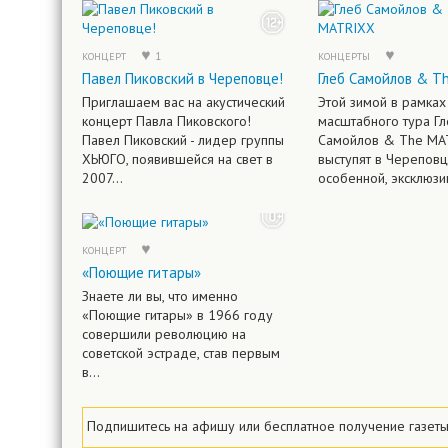
1
КОНЦЕРТ
КОНЦЕРТЫ
Павел Пиковский в Череповце!
Глеб Самойлов & T
Приглашаем вас на акустический
Этой зимой в рамках
концерт Павла Пиковского!
масштабного тура Гл
Павел Пиковский - лидер группы
Самойлов & The MA
ХЬЮГО, появившейся на свет в
выступят в Череповц
2007...
особенной, эксклюзив
КОНЦЕРТ
«Поющие гитары»
Знаете ли вы, что именно
«Поющие гитары» в 1966 году
совершили революцию на
советской эстраде, став первым
в...
Подпишитесь на афишу или
бесплатное
получение газеты