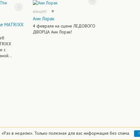
КОНЦЕРТ
Ани Лорак
he MATRIXX
4 февраля на сцене ЛЕДОВОГО
ДВОРЦА Ани Лорак!
еб
TRIXX
е с
ной...
 «Раз в неделю».
Только полезная для вас информация без спама.