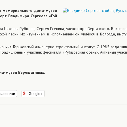
ии мемориального дома-музея
ерт Владимира Сергеева «Гой
хи Николая Рубцова, Сергея Есенина, Александра Вертинского. Большин
кой песни. Их изучением и исполнением он увлёкся в Вологде, высту
ончил Горьковский инженерно-строительный институт. С 1985 года жив
 Традиционный участник фестиваля «Рубцовская осень». Активный участ
ма-музея Верещагиных.
лассники
Google+