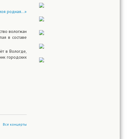
ство вологжан
пая в составе
ёт в Вологде,
ник городских
Все концерты