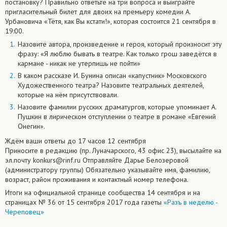
постановку? Правильно ответьте на три вопроса и выиграйте
пригласительный билет для двоих на премьеру комедии А.
Урбановича «Тётя, как Вы кстати!», которая состоится 21 сентября в
19:00.
Назовите автора, произведение и героя, который произносит эту
фразу: «Я люблю бывать в театре. Как только грош заведётся в
кармане - никак не утерпишь не пойти»
В каком рассказе И. Бунина описан «капустник» Московского
Художественного театра? Назовите театральных деятелей,
которые на нём присутствовали.
Назовите фамилии русских драматургов, которые упоминает А.
Пушкин в лирическом отступлении о театре в романе «Евгений
Онегин».
Ждём ваши ответы до 17 часов 12 сентября
Приносите в редакцию (пр. Луначарского, 43 офис 23), высылайте на
эл.почту
konkurs@rinf.ru
Отправляйте Дарье Белозеровой
(администратору группы) Обязательно указывайте имя, фамилию,
возраст, район проживания и контактный номер телефона.
Итоги на официальной странице сообщества 14 сентября и на
страницах № 36 от 15 сентября 2017 года газеты
«Разъ в неделю -
Череповец»