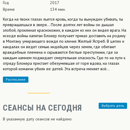
Год
2017
Время
134 мин.
Когда на твоих глазах льется кровь, когда ты вынужден убивать, ты
превращаешься в зверя… После долгих лет войны он дышал
злобой, проклинал краснокожих, в каждом из них он видел врага. На
исходе войны капитан Блокер получает приказ доставить на родину
в Монтану умирающего вождя по кличке Желтый Ястреб. В цепях и
кандалах он ведет семью индейцев через земли, где обитают
враждебные племена и скрываются беглые преступники, где за
каждым камнем поджидает смертельная опасность. Где-то на пути к
отряду Блокера пристает обезумевшая от горя вдова, на глазах
которой команчи убили ее детей. Эта встреча меняет всё…
Расписание
СЕАНСЫ НА СЕГОДНЯ
Выбрать
день
В указанную дату сеансов не найдено