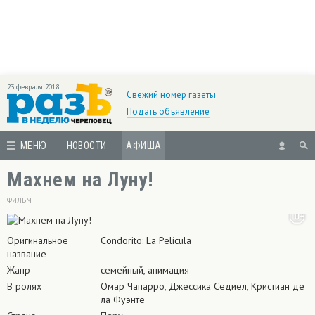
23 февраля 2018
Свежий номер газеты
Подать объявление
МЕНЮ
НОВОСТИ
АФИША
Махнем на Луну!
ФИЛЬМ
Оригинальное
Condorito: La Película
название
Жанр
семейный, анимация
В ролях
Омар Чапарро, Джессика Седиел, Кристиан де
ла Фуэнте