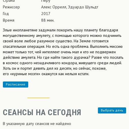
Страна
Перу
Режиссер
Алекс Оррелл, Эдуардо Шульдт
Год
2017
Время
88 мин.
Злые инопланетяне задумали покорить нашу планету благодаря
могущественному амулету, с помощью которого можно подчинить
своей воле любое разумное существо. На Земле готовится
спасательная операция. Но есть одна проблема. Выполнить миссию
может только тот, чей интеллект очень мал и кто не подвержен
действию амулета. Но где найти такого дурачка? Разве что послать
в космос одного незадачливого кондора, живущего среди людей.
Хоть он и портит девять дел из десяти, но сейчас, похоже,
его «куриные мозги» окажутся как нельзя кстати.
Расписание
СЕАНСЫ НА СЕГОДНЯ
Выбрать
день
В указанную дату сеансов не найдено