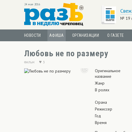
24 мая 2016
Свеж
№ 19 
НОВОСТИ
АФИША
ОРГАНИЗАЦИИ
О ГАЗЕТЕ
Любовь не по размеру
3
ФИЛЬМ
Оригинальное
название
Жанр
В ролях
Страна
Режиссер
Год
Время