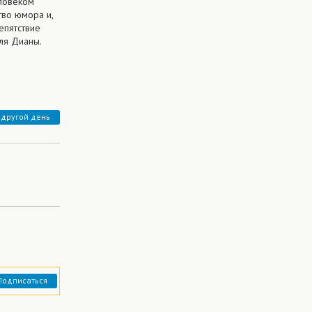
ловеком
тво юмора и,
епятствие
ля Дианы.
 другой день
Подписаться