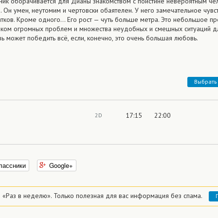
ик оборачивается для Дианы знакомством с поистине невероятным че
. Он умен, неутомим и чертовски обаятелен. У него замечательное чувс
татков. Кроме одного… Его рост — чуть больше метра. Это небольшое пр
иком огромных проблем и множества неудобных и смешных ситуаций д
ь может победить всё, если, конечно, это очень большая любовь.
Выбрать
17:15
22:00
2D
лассники
Google+
 «Раз в неделю».
Только полезная для вас информация без спама.