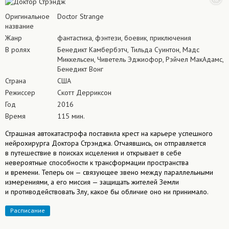
Оригинальное
Doctor Strange
название
Жанр
фантастика, фэнтези, боевик, приключения
В ролях
Бенедикт Камбербэтч, Тильда Суинтон, Мадс
Миккельсен, Чиветель Эджиофор, Рэйчел МакАдамс,
Бенедикт Вонг
Страна
США
Режиссер
Скотт Дерриксон
Год
2016
Время
115 мин.
Страшная автокатастрофа поставила крест на карьере успешного
нейрохирурга Доктора Стрэнджа. Отчаявшись, он отправляется
в путешествие в поисках исцеления и открывает в себе
невероятные способности к трансформации пространства
и времени. Теперь он — связующее звено между параллельными
измерениями, а его миссия — защищать жителей Земли
и противодействовать Злу, какое бы обличие оно ни принимало.
Расписание